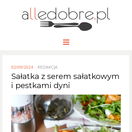
ALLEDOBRE
Blog kulinarny z prostymi, dobrze
Menu
opisanymi przepisami na dania i
przekąski.
POSTED
02/09/2024
REDAKCJA
ON
Sałatka z serem sałatkowym
i pestkami dyni