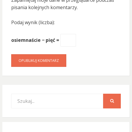
pisania kolejnych komentarzy.
Podaj wynik (liczba):
osiemnaście − pięć =
Search
for:
SEARCH