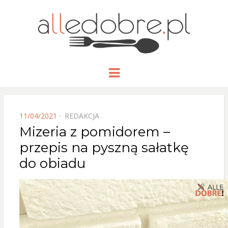
ALLEDOBRE
Blog kulinarny z prostymi, dobrze
Menu
opisanymi przepisami na dania i
przekąski.
POSTED
11/04/2021
REDAKCJA
ON
Mizeria z pomidorem –
przepis na pyszną sałatkę
do obiadu