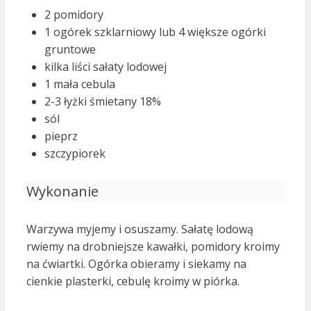
2 pomidory
1 ogórek szklarniowy lub 4 większe ogórki
gruntowe
kilka liści sałaty lodowej
1 mała cebula
2-3 łyżki śmietany 18%
sól
pieprz
szczypiorek
Wykonanie
Warzywa myjemy i osuszamy. Sałatę lodową
rwiemy na drobniejsze kawałki, pomidory kroimy
na ćwiartki. Ogórka obieramy i siekamy na
cienkie plasterki, cebulę kroimy w piórka.