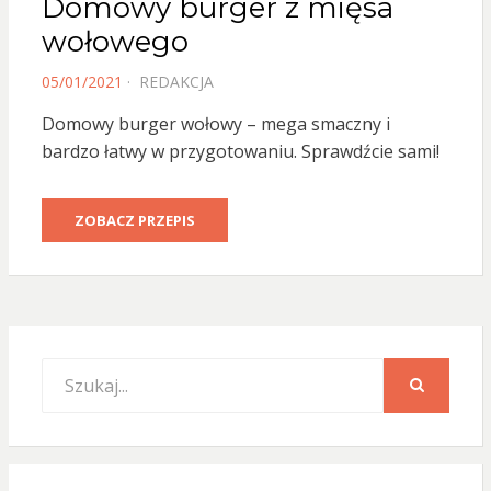
Domowy burger z mięsa
wołowego
POSTED
05/01/2021
REDAKCJA
ON
Domowy burger wołowy – mega smaczny i
bardzo łatwy w przygotowaniu. Sprawdźcie sami!
ZOBACZ PRZEPIS
Search
for:
SEARCH